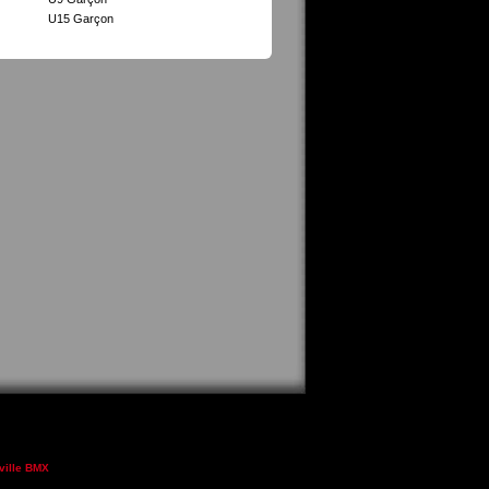
U15 Garçon
ville BMX