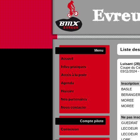
Liste des
Menu
Accueil
Luisant (28)
Infos pratiques
Coupe du Ce
03/11/2024 -
Accès à la piste
Agenda
Inscription
BASLE
Histoire
BERANGE
Nos partenaires
MOREE
MOREE
Nous contacter
Ne pas insc
Compte pilote
GUEDRAT
LECOEUR
Connexion
LECOEUR
LOBE