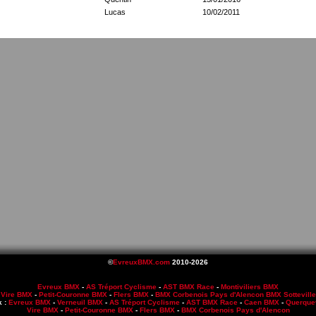
Lucas
10/02/2011
©
EvreuxBMX.com
2010-2026
Evreux BMX
-
AS Tréport Cyclisme
-
AST BMX Race
-
Montiviliers BMX
Vire BMX
-
Petit-Couronne BMX
-
Flers BMX
-
BMX Corbenois Pays d'Alencon
BMX Sotteville
k :
Evreux BMX
-
Verneuil BMX
-
AS Tréport Cyclisme
-
AST BMX Race
-
Caen BMX
-
Querque
Vire BMX
-
Petit-Couronne BMX
-
Flers BMX
-
BMX Corbenois Pays d'Alencon